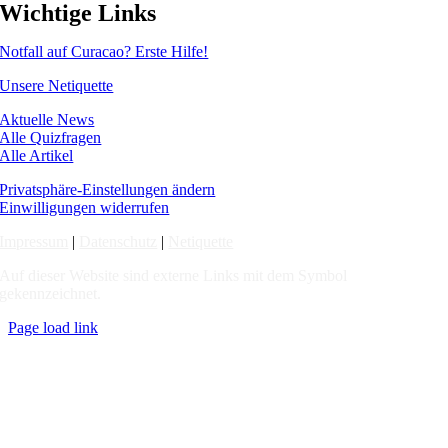
Wichtige Links
Notfall auf Curacao? Erste Hilfe!
Unsere Netiquette
Aktuelle News
Alle Quizfragen
Alle Artikel
Privatsphäre-Einstellungen ändern
Einwilligungen widerrufen
Impressum
|
Datenschutz
|
Netiquette
Auf dieser Website sind externe Links mit dem Symbol
gekennzeichnet.
Page load link
Nach
oben