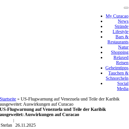
Zum
Inhalt
T
N
springen
My Curacao
News
Strände
Lifestyle
Bars &
Restaurants
Natur
Shopping
Relaxed
Reisen
Geheimtipps
Tauchen &
Schnorcheln
Social
Media
Startseite
»
US-Flugwarnung auf Venezuela und Teile der Karibik
ausgeweitet: Auswirkungen auf Curacao
US-Flugwarnung auf Venezuela und Teile der Karibik
ausgeweitet: Auswirkungen auf Curacao
|
Stefan
26.11.2025