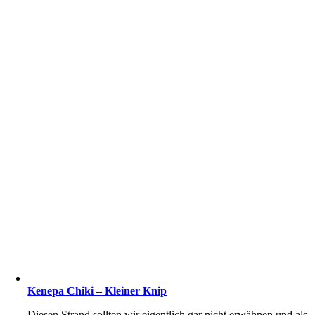
Kenepa Chiki – Kleiner Knip
Diesen Strand sollten wir eigentlich gar nicht erwähnen und als