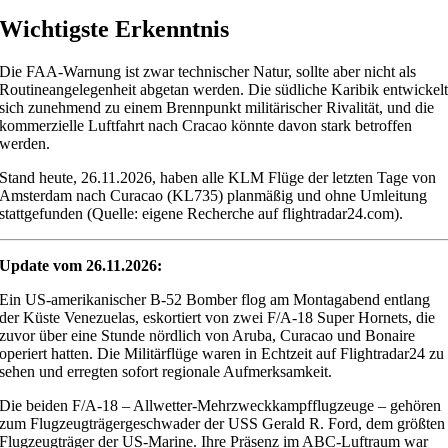
Wichtigste Erkenntnis
Die FAA-Warnung ist zwar technischer Natur, sollte aber nicht als
Routineangelegenheit abgetan werden. Die südliche Karibik entwickel
sich zunehmend zu einem Brennpunkt militärischer Rivalität, und die
kommerzielle Luftfahrt nach Cracao könnte davon stark betroffen
werden.
Stand heute, 26.11.2026, haben alle KLM Flüge der letzten Tage von
Amsterdam nach Curacao (KL735) planmäßig und ohne Umleitung
stattgefunden (Quelle: eigene Recherche auf flightradar24.com).
Update vom 26.11.2026:
Ein US-amerikanischer B-52 Bomber flog am Montagabend entlang
der Küste Venezuelas, eskortiert von zwei F/A-18 Super Hornets, die
zuvor über eine Stunde nördlich von Aruba, Curacao und Bonaire
operiert hatten. Die Militärflüge waren in Echtzeit auf Flightradar24 zu
sehen und erregten sofort regionale Aufmerksamkeit.
Die beiden F/A-18 – Allwetter-Mehrzweckkampfflugzeuge – gehören
zum Flugzeugträgergeschwader der USS Gerald R. Ford, dem größten
Flugzeugträger der US-Marine. Ihre Präsenz im ABC-Luftraum war