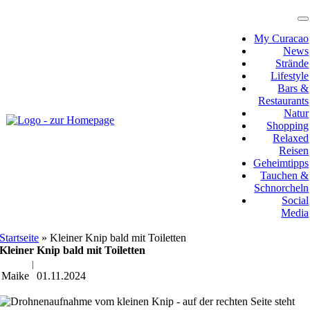
Zum
Inhalt
T
N
springen
My Curacao
News
Strände
Lifestyle
Bars &
Restaurants
Natur
Shopping
Relaxed
Reisen
Geheimtipps
Tauchen &
Schnorcheln
Social
Media
Startseite
»
Kleiner Knip bald mit Toiletten
Kleiner Knip bald mit Toiletten
|
Maike
01.11.2024