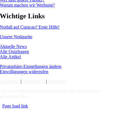
Warum machen wir Werbung?
Wichtige Links
Notfall auf Curacao? Erste Hilfe!
Unsere Netiquette
Aktuelle News
Alle Quizfragen
Alle Artikel
Privatsphäre-Einstellungen ändern
Einwilligungen widerrufen
Impressum
|
Datenschutz
|
Netiquette
Auf dieser Website sind externe Links mit dem Symbol
gekennzeichnet.
Page load link
Nach
oben