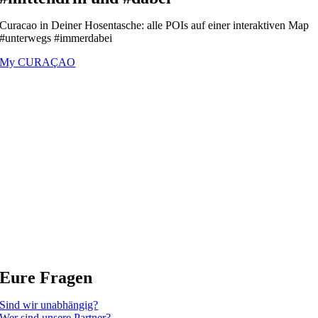
Curacao in Deiner Hosentasche: alle POIs auf einer interaktiven Map
#unterwegs #immerdabei
My CURAÇAO
Eure Fragen
Sind wir unabhängig?
Wer sind unsere Partner?