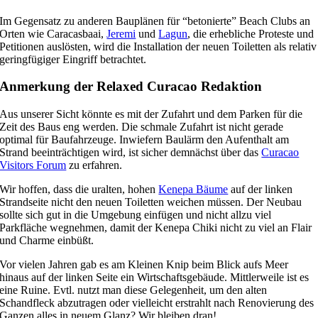
Im Gegensatz zu anderen Bauplänen für “betonierte” Beach Clubs an
Orten wie Caracasbaai,
Jeremi
und
Lagun
, die erhebliche Proteste und
Petitionen auslösten, wird die Installation der neuen Toiletten als relativ
geringfügiger Eingriff betrachtet.
Anmerkung der Relaxed Curacao Redaktion
Aus unserer Sicht könnte es mit der Zufahrt und dem Parken für die
Zeit des Baus eng werden. Die schmale Zufahrt ist nicht gerade
optimal für Baufahrzeuge. Inwiefern Baulärm den Aufenthalt am
Strand beeinträchtigen wird, ist sicher demnächst über das
Curacao
Visitors Forum
zu erfahren.
Wir hoffen, dass die uralten, hohen
Kenepa Bäume
auf der linken
Strandseite nicht den neuen Toiletten weichen müssen. Der Neubau
sollte sich gut in die Umgebung einfügen und nicht allzu viel
Parkfläche wegnehmen, damit der Kenepa Chiki nicht zu viel an Flair
und Charme einbüßt.
Vor vielen Jahren gab es am Kleinen Knip beim Blick aufs Meer
hinaus auf der linken Seite ein Wirtschaftsgebäude. Mittlerweile ist es
eine Ruine. Evtl. nutzt man diese Gelegenheit, um den alten
Schandfleck abzutragen oder vielleicht erstrahlt nach Renovierung des
Ganzen alles in neuem Glanz? Wir bleiben dran!