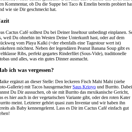
en Kommentar, ob Du die Suppe bei Taco & Emelin bereits probiert ha
nd wie sie Dir geschmeckt hat.
azit
as Cactus Café solltest Du bei Deiner Inseltour unbedingt einplanen. S
s, weil Du ohnehin im Westen Deine Unterkunft hast, oder auf dem
ückweg vom Playa Kalki (=der ebenfalls eine Tagestour wert ist)
inkehren möchtest. Neben der legendären Peanut Banana Soup gibt es
eltklasse Ribs, perfekt gegartes Rinderfilet (Sous-Vide), traditionelle
tobas und alles, was ein gutes Dinner ausmacht.
ab ich was vergessen?
aike ergänzt an dieser Stelle: Den leckeren Fisch Mahi Mahi (siehe
oto-Gallerie) mit Tacos hausgemachter
Saus Krioyo
und Burrito. Dabe
annst Du Dir aussuchen, ob sie mit Burrito das mexikanische Gericht,
as es hier auch in der vegetarischen Variante gibt, oder den roten Kater
urrito meint. Letzterer gehört quasi zum Inventar und wir haben ihn
ereits als Baby kennengelernt. Lass es Dir im Cactus Café einfach gut
ehen!