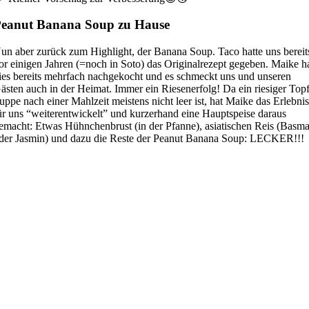
eanut Banana Soup zu Hause
un aber zurück zum Highlight, der Banana Soup. Taco hatte uns bereit
or einigen Jahren (=noch in Soto) das Originalrezept gegeben. Maike h
ies bereits mehrfach nachgekocht und es schmeckt uns und unseren
ästen auch in der Heimat. Immer ein Riesenerfolg! Da ein riesiger Top
uppe nach einer Mahlzeit meistens nicht leer ist, hat Maike das Erlebni
ür uns “weiterentwickelt” und kurzerhand eine Hauptspeise daraus
emacht: Etwas Hühnchenbrust (in der Pfanne), asiatischen Reis (Basma
der Jasmin) und dazu die Reste der Peanut Banana Soup: LECKER!!!