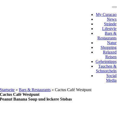
Zum
Inhalt
T
N
springen
My Curacao
News
Strände
Lifestyle
Bars &
Restaurants
Natur
Shopping
Relaxed
Reisen
Geheimtipps
Tauchen &
Schnorcheln
Social
Media
Startseite
»
Bars & Restaurants
»
Cactus Café Westpunt
Cactus Café Westpunt
Peanut Banana Soup und leckere Stobas