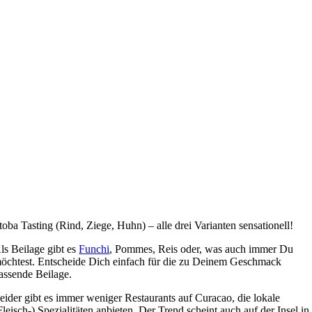
toba Tasting (Rind, Ziege, Huhn) – alle drei Varianten sensationell!
ls Beilage gibt es
Funchi
, Pommes, Reis oder, was auch immer Du
öchtest. Entscheide Dich einfach für die zu Deinem Geschmack
assende Beilage.
eider gibt es immer weniger Restaurants auf Curacao, die lokale
Fleisch-) Spezialitäten anbieten. Der Trend scheint auch auf der Insel in