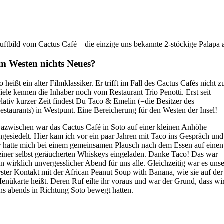
uftbild vom Cactus Café – die einzige uns bekannte 2-stöckige Palapa
m Westen nichts Neues?
o heißt ein alter Filmklassiker. Er trifft im Fall des Cactus Cafés nicht z
iele kennen die Inhaber noch vom Restaurant Trio Penotti. Erst seit
elativ kurzer Zeit findest Du Taco & Emelin (=die Besitzer des
estaurants) in Westpunt. Eine Bereicherung für den Westen der Insel!
azwischen war das Cactus Café in Soto auf einer kleinen Anhöhe
ngesiedelt. Hier kam ich vor ein paar Jahren mit Taco ins Gespräch und
r hatte mich bei einem gemeinsamen Plausch nach dem Essen auf einen
einer selbst geräucherten Whiskeys eingeladen. Danke Taco! Das war
in wirklich unvergesslicher Abend für uns alle. Gleichzeitig war es uns
rster Kontakt mit der African Peanut Soup with Banana, wie sie auf der
enükarte heißt. Deren Ruf eilte ihr voraus und war der Grund, dass wi
ns abends in Richtung Soto bewegt hatten.