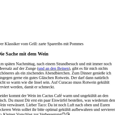
er Klassiker vom Grill: zarte Spareribs mit Pommes
ie Sache mit dem Wein
m späten Nachmittag, nach einem Strandbesuch und mit immer noch
eersalz auf der Zunge (
und an den Beinen
), gibt es für mich nichts
chöneres als ein zischendes Abendbierchen. Zum Dinner genieße ich
ingegen gerne ein gutes Gläschen Rotwein. Der darf dann natürlich
icht so warm wie die Insel sein. Auf Curacao muss Rotwein gekühlt
erviert werden, damit er schmeckt.
eider kommt der Wein im Cactus Café warm und ungekühlt an den
isch. Du musst Dir erst ein paar Eiswürfel bestellen, was wiederum de
ein verwässert. Lieber Taco: Da ist noch Luft nach oben und Euren
eckeren Wein solltet ihr bitte optimal gekühlt aufbewahren und serviere
> Kleiner Vorschlag zur Verbesserung😉😘