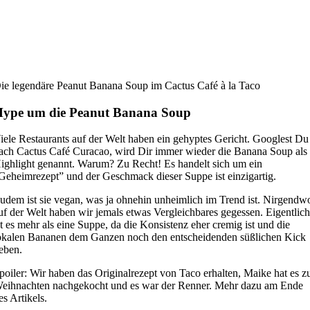
ie legendäre Peanut Banana Soup im Cactus Café à la Taco
ype um die Peanut Banana Soup
iele Restaurants auf der Welt haben ein gehyptes Gericht. Googlest Du
ach Cactus Café Curacao, wird Dir immer wieder die Banana Soup als
ighlight genannt. Warum? Zu Recht! Es handelt sich um ein
Geheimrezept” und der Geschmack dieser Suppe ist einzigartig.
udem ist sie vegan, was ja ohnehin unheimlich im Trend ist. Nirgendw
uf der Welt haben wir jemals etwas Vergleichbares gegessen. Eigentlic
st es mehr als eine Suppe, da die Konsistenz eher cremig ist und die
okalen Bananen dem Ganzen noch den entscheidenden süßlichen Kick
eben.
poiler: Wir haben das Originalrezept von Taco erhalten, Maike hat es z
eihnachten nachgekocht und es war der Renner. Mehr dazu am Ende
es Artikels.