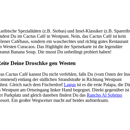
K
aribische Spezialitäten (z.B. Stobas) und Insel-Klassiker (z.B. Sparerib
indest Du im Cactus Café in Westpunt. Nein, das Cactus Café ist kein
iener Caféhaus, sondern ein waschechtes und richtig gutes Restaurant
m Westen Curacaos. Das Highlight der Speisekarte ist die legendäre
eanut Banana Soup. Die musst Du unbedingt probiert haben!
eite Deine Droschke gen Westen
as Cactus Café kannst Du nicht verfehlen, falls Du (vom Osten der Ins
ommend) entlang der südlichen Strandstraße in Richtung Westpunt
ährst. Gleich nach dem Fischerdorf
Lagun
ist es die erste Palapa, die Di
n Westpunt am Ortseingang linker Hand begegnet. Direkt gegenüber ist
er Parkplatz und gleich daneben findest Du das
Rancho Al Sobrino
esort. Ein großer Wegweiser macht auf beides aufmerksam.