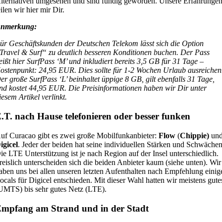
lternativen umgesehen und sind fündig geworden. Unsere Erfahrunge
eilen wir hier mir Dir.
nmerkung:
ür Geschäftskunden der Deutschen Telekom lässt sich die Option
Travel & Surf“ zu deutlich besseren Konditionen buchen.
Der Pass
eißt hier SurfPass ‘M’ und inkludiert bereits 3,5 GB für 31 Tage –
ostenpunkt: 24,95 EUR. Dies sollte für 1-2 Wochen Urlaub ausreichen
er große SurfPass ‘L’ beinhaltet üppige 8 GB, gilt ebenfalls 31 Tage,
nd kostet 44,95 EUR.
Die Preisinformationen haben wir Dir unter
iesem Artikel verlinkt.
.T. nach Hause telefonieren oder besser funken
uf Curacao gibt es zwei große Mobilfunkanbieter:
Flow
(
Chippie)
un
igicel
. Jeder der beiden hat seine individuellen Stärken und Schwächen
ie LTE Unterstützung ist je nach Region auf der Insel unterschiedlich.
reislich unterscheiden sich die beiden Anbieter kaum (siehe unten). Wir
aben uns bei allen unseren letzten Aufenthalten nach Empfehlung einig
ocals für Digicel entschieden. Mit dieser Wahl hatten wir meistens gute
UMTS) bis sehr gutes Netz (LTE).
mpfang am Strand und in der Stadt