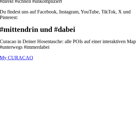
#direkt #schnell #unkompliziert
Du findest uns auf Facebook, Instagram, YouTube, TikTok, X und
Pinterest:
#mittendrin und #dabei
Curacao in Deiner Hosentasche: alle POIs auf einer interaktiven Map
#unterwegs #immerdabei
My CURAÇAO