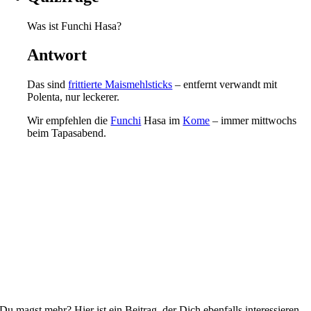
Was ist Funchi Hasa?
Antwort
Das sind
frittierte Maismehlsticks
– entfernt verwandt mit
Polenta, nur leckerer.
Wir empfehlen die
Funchi
Hasa im
Kome
– immer mittwochs
beim Tapasabend.
Du magst mehr? Hier ist ein Beitrag, der Dich ebenfalls interessieren