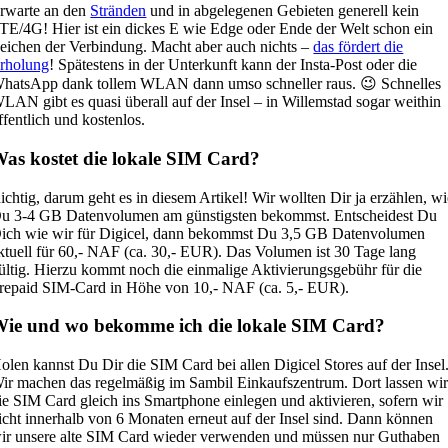
rwarte an den
Stränden
und in abgelegenen Gebieten generell kein
TE/4G! Hier ist ein dickes E wie Edge oder Ende der Welt schon ein
eichen der Verbindung. Macht aber auch nichts –
das fördert die
rholung
! Spätestens in der Unterkunft kann der Insta-Post oder die
hatsApp dank tollem WLAN dann umso schneller raus. 😉 Schnelles
LAN gibt es quasi überall auf der Insel – in Willemstad sogar weithin
ffentlich und kostenlos.
as kostet die lokale SIM Card?
ichtig, darum geht es in diesem Artikel! Wir wollten Dir ja erzählen, w
u 3-4 GB Datenvolumen am günstigsten bekommst. Entscheidest Du
ich wie wir für Digicel, dann bekommst Du 3,5 GB Datenvolumen
ktuell für 60,- NAF (ca. 30,- EUR). Das Volumen ist 30 Tage lang
ültig. Hierzu kommt noch die einmalige Aktivierungsgebühr für die
repaid SIM-Card in Höhe von 10,- NAF (ca. 5,- EUR).
ie und wo bekomme ich die lokale SIM Card?
olen kannst Du Dir die SIM Card bei allen Digicel Stores auf der Insel
ir machen das regelmäßig im Sambil Einkaufszentrum. Dort lassen wi
ie SIM Card gleich ins Smartphone einlegen und aktivieren, sofern wir
icht innerhalb von 6 Monaten erneut auf der Insel sind. Dann können
ir unsere alte SIM Card wieder verwenden und müssen nur Guthaben