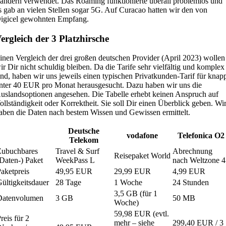
ändern verwendet. Das Roaming funktionierte überall problemlos und
s gab an vielen Stellen sogar 5G. Auf Curacao hatten wir den von
igicel gewohnten Empfang.
ergleich der 3 Platzhirsche
inen Vergleich der drei großen deutschen Provider (April 2023) wollen
ir Dir nicht schuldig bleiben. Da die Tarife sehr vielfältig und komplex
ind, haben wir uns jeweils einen typischen Privatkunden-Tarif für knap
nter 40 EUR pro Monat herausgesucht. Dazu haben wir uns die
uslandsoptionen angesehen. Die Tabelle erhebt keinen Anspruch auf
ollständigkeit oder Korrektheit. Sie soll Dir einen Überblick geben. Wi
aben die Daten nach bestem Wissen und Gewissen ermittelt.
Deutsche
vodafone
Telefonica O2
Telekom
Zubuchbares
Travel & Surf
Abrechnung
Reisepaket World
Daten-) Paket
WeekPass L
nach Weltzone 4
aketpreis
49,95 EUR
29,99 EUR
4,99 EUR
ültigkeitsdauer
28 Tage
1 Woche
24 Stunden
3,5 GB (für 1
Datenvolumen
3 GB
50 MB
Woche)
59,98 EUR (evtl.
reis für 2
mehr – siehe
299,40 EUR / 3