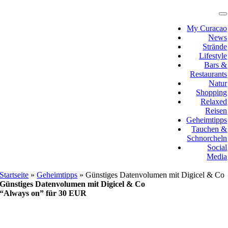
Zum
Inhalt
T
N
springen
My Curacao
News
Strände
Lifestyle
Bars &
Restaurants
Natur
Shopping
Relaxed
Reisen
Geheimtipps
Tauchen &
Schnorcheln
Social
Media
Startseite
»
Geheimtipps
»
Günstiges Datenvolumen mit Digicel & Co
Günstiges Datenvolumen mit Digicel & Co
“Always on” für 30 EUR