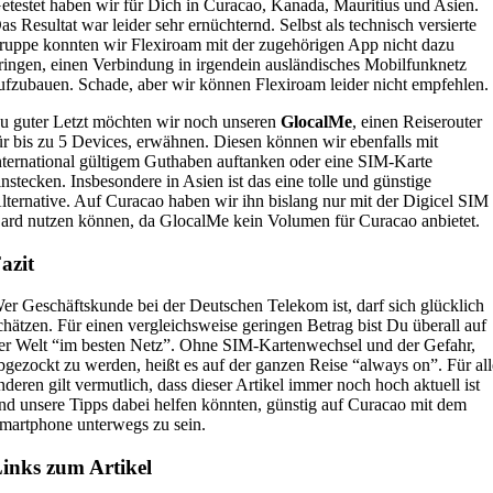
etestet haben wir für Dich in Curacao, Kanada, Mauritius und Asien.
as Resultat war leider sehr ernüchternd. Selbst als technisch versierte
ruppe konnten wir Flexiroam mit der zugehörigen App nicht dazu
ringen, einen Verbindung in irgendein ausländisches Mobilfunknetz
ufzubauen. Schade, aber wir können Flexiroam leider nicht empfehlen.
u guter Letzt möchten wir noch unseren
GlocalMe
, einen Reiserouter
ür bis zu 5 Devices, erwähnen. Diesen können wir ebenfalls mit
nternational gültigem Guthaben auftanken oder eine SIM-Karte
instecken. Insbesondere in Asien ist das eine tolle und günstige
lternative. Auf Curacao haben wir ihn bislang nur mit der Digicel SIM
ard nutzen können, da GlocalMe kein Volumen für Curacao anbietet.
azit
er Geschäftskunde bei der Deutschen Telekom ist, darf sich glücklich
chätzen. Für einen vergleichsweise geringen Betrag bist Du überall auf
er Welt “im besten Netz”. Ohne SIM-Kartenwechsel und der Gefahr,
bgezockt zu werden, heißt es auf der ganzen Reise “always on”. Für all
nderen gilt vermutlich, dass dieser Artikel immer noch hoch aktuell ist
nd unsere Tipps dabei helfen könnten, günstig auf Curacao mit dem
martphone unterwegs zu sein.
inks zum Artikel