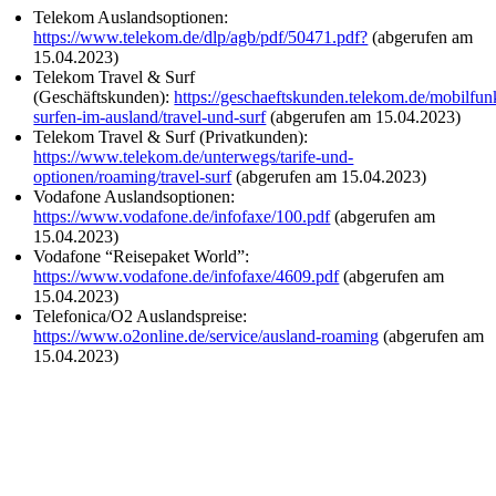
Telekom Auslandsoptionen:
https://www.telekom.de/dlp/agb/pdf/50471.pdf?
(abgerufen am
15.04.2023)
Telekom Travel & Surf
(Geschäftskunden):
https://geschaeftskunden.telekom.de/mobilfunk
surfen-im-ausland/travel-und-surf
(abgerufen am 15.04.2023)
Telekom Travel & Surf (Privatkunden):
https://www.telekom.de/unterwegs/tarife-und-
optionen/roaming/travel-surf
(abgerufen am 15.04.2023)
Vodafone Auslandsoptionen:
https://www.vodafone.de/infofaxe/100.pdf
(abgerufen am
15.04.2023)
Vodafone “Reisepaket World”:
https://www.vodafone.de/infofaxe/4609.pdf
(abgerufen am
15.04.2023)
Telefonica/O2 Auslandspreise:
https://www.o2online.de/service/ausland-roaming
(abgerufen am
15.04.2023)