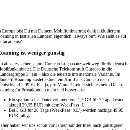
n Europa bist Du mit Deinem Mobilfunkvertrag dank inkludiertem
oaming in fast allen Ländern eigentlich „always on“. Wie sieht es auf
uracao aus?
oaming ist weniger günstig
u ahnst es sicher schon: Curacao ist gaaaanz weit weg für die deutsche
obilfunkanbieter. Die Deutsche Telekom stuft Curacao in die
Ländergruppe 3“ ein – also die teuerste internationale Variante. Im
tandard Roaming kostet aktuell ein Anruf aus Curacao nach
eutschland 2,99 EUR – ja, pro Minute! Leider sieht es beim Daten-
oaming für Privatkunden nicht viel besser aus:
Ein spartanisches Datenvolumen von 1,5 GB für 7 Tage kostet
aktuell 29,95 EUR mit dem WeekPass ‘L’.
Bei 3 GB für 28 Tage (WeekPass ‘XL’) werden nackige 49,95
EUR fällig.
aher haben wir uns schon vor Jahren auf der Insel nach günstigeren