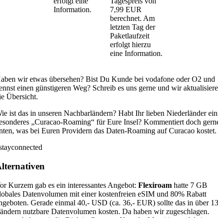
erfolgt eine
Tagespreis von
Information.
7,99 EUR
berechnet. Am
letzten Tag der
Paketlaufzeit
erfolgt hierzu
eine Information.
aben wir etwas übersehen? Bist Du Kunde bei vodafone oder O2 und
ennst einen günstigeren Weg? Schreib es uns gerne und wir aktualisier
ie Übersicht.
ie ist das in unseren Nachbarländern? Habt Ihr lieben Niederländer ein
esonderes „Curacao-Roaming“ für Eure Insel? Kommentiert doch gern
nten, was bei Euren Providern das Daten-Roaming auf Curacao kostet.
stayconnected
lternativen
or Kurzem gab es ein interessantes Angebot:
Flexiroam
hatte 7 GB
lobales Datenvolumen mit einer kostenfreien eSIM und 80% Rabatt
ngeboten. Gerade einmal 40,- USD (ca. 36,- EUR) sollte das in über 1
ändern nutzbare Datenvolumen kosten. Da haben wir zugeschlagen.