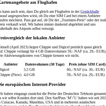
artenangebote am Flughafen
s kann auch sein, dass Du gleich am Flughafen in der
Gepäckhalle
arauf angesprochen wirst, ob Du eine SIM Card bei einem Anbieter
aufen möchtest. Pass gut auf, ob Dir der „Touristen-Preis“ oder der real
reis verkauft wird. Wir haben immer dankend abgelehnt und uns
ußerhalb des Airports selbst versorgt.
reisvergleich der lokalen Anbieter
ktuell (April 2023) liegen Chippie und Digicel preislich quasi gleich
uf: Chippie verlangt für 4 GB Datenvolumen 59,- NAF (ca. 29,- EUR)
ie Aktivierungskosten von Chippie kennen wir nicht.
Anbieter
Datenvolumen (30 Tage)
Preis (ohne SIM Card)
igicel
3,5 GB
60,- NAF (ca. 30,- EUR)
Chippie (Flow)
4,0 GB
59,- NAF (ca. 29,- EUR)
ie europäischen Internet-Provider
ir haben eingangs zunächst die Preise der Deutschen Telekom genannt
a wir selbst Kunden dort sind. Den SurfPass ‘M’/’L’ haben wir seit 20
n Curacao, Kanada, Mauritius, USA und in mehreren asiatischen