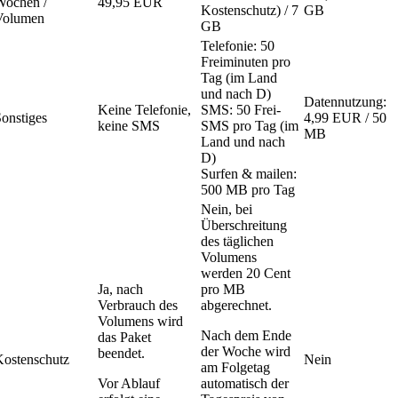
Wochen /
49,95 EUR
Kostenschutz) / 7
GB
Volumen
GB
Telefonie: 50
Freiminuten pro
Tag (im Land
und nach D)
Datennutzung:
Keine Telefonie,
SMS: 50 Frei-
Sonstiges
4,99 EUR / 50
keine SMS
SMS pro Tag (im
MB
Land und nach
D)
Surfen & mailen:
500 MB pro Tag
Nein, bei
Überschreitung
des täglichen
Volumens
werden 20 Cent
Ja, nach
pro MB
Verbrauch des
abgerechnet.
Volumens wird
Nach dem Ende
das Paket
der Woche wird
beendet.
Kostenschutz
Nein
am Folgetag
Vor Ablauf
automatisch der