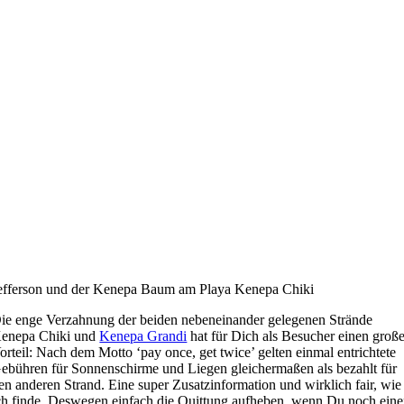
efferson und der Kenepa Baum am Playa Kenepa Chiki
ie enge Verzahnung der beiden nebeneinander gelegenen Strände
enepa Chiki und
Kenepa Grandi
hat für Dich als Besucher einen groß
orteil: Nach dem Motto ‘pay once, get twice’ gelten einmal entrichtete
ebühren für Sonnenschirme und Liegen gleichermaßen als bezahlt für
en anderen Strand. Eine super Zusatzinformation und wirklich fair, wie
ch finde. Deswegen einfach die Quittung aufheben, wenn Du noch ein