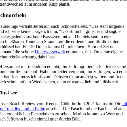
trandwechsel zum anderen Knip planst.
chnorcheln
euerdings verleiht Jefferson auch Schnorchelsets. “Das steht nirgends
nd ich sehe keine”, sage ich ihm. “Das stimmt”, grinst er und sagt, er
iete es jedem Gast beim Kassieren mit an. Die Sets sind in einer
bschließbaren Tonne am Strand, auf die er deutet und für die er den
chlüssel hat. Für 10 Dollar kannst Du mit einem ‘Snorkel-Set on
emand’ die schöne
Unterwasserwelt
erkunden, falls Du keine eigene
chnorchelausrüstung dabei hast.
efferson hat mir obendrein erlaubt, ihn zu fotografieren. Ich feiere seine
onnenbrille – so cool! Habe nur leider verpennt, ihn zu fragen, wo er si
er hat. Jetzt muss ich bis zum nächsten Curacao-Trip warten und freue
ich schon auf ein Wiedersehen, denn er war so lieb und hilfsbereit.
ust see
nser Beach Review vom Kenepa Chiki im Juni 2021 kannst du Dir
au
ouTube live und in Farbe
ansehen. Der Beach und die Bucht sind aus
llen erdenklichen Perspektiven zu sehen, Marlon kommt zu Wort und
uch Jefferson huscht einmal quer durchs Bild.