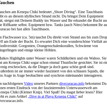
Tauchen
auchen am Kenepa Chiki bedeutet „Shore Diving“. Eine Tauchbasis
ibt es an diesem idyllischen Strand nicht. Du bringst Dein Equipment
it, steigst mit Deinem Buddy ins Wasser und Ihr erkundet die Bucht u
ie Riffkante selbst. Equipment bzw. Tanks (auch Nitro) bekommt Ihr au
uracao bei fast allen Tauchbasen.
m Flachwasser (ca. 5m) tauchst Du direkt vom Strand aus bis zum Drop
ff am Ende der Bucht. Es erwartet Dich eine wunderschöne Vielfalt an
iodiversität: Gorgonien, Orangenschalenkorallen, Schwärme von
ingerlingen und einige kleine Höhlen.
aikes Highlights unter Wasser waren Schildkröten und ein Wahoo. Sie
at am Kenepa Chiki sogar schon einmal Thunfische gesichtet. Sie ist ei
enig erschrocken, da die Dinger ja doch ganz schön groß sind.
ußerdem ist sie immer wieder fasziniert von den schlauen Squids, die
ns Auge in Auge beobachten und synchron miteinander interagieren.
m nachfolgenen
Video
unseres Partners
divecuracao.info
bekommst Du
inen ersten Eindruck von der faszinierenden Unterwasserwelt am
enepa Chiki (Kleiner Knip). Viel Spaß! Du magst lieber lesen? Hier
eht es zum Artikel
„Dive in at Playa Kenepa Chiki“
auf
ivecuracao.info.