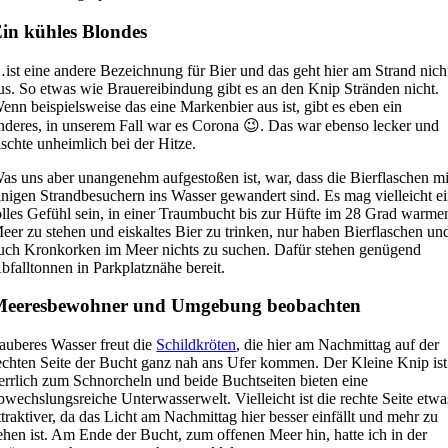
in kühles Blondes
ist eine andere Bezeichnung für Bier und das geht hier am Strand nich
us. So etwas wie Brauereibindung gibt es an den Knip Stränden nicht.
enn beispielsweise das eine Markenbier aus ist, gibt es eben ein
nderes, in unserem Fall war es Corona 😉. Das war ebenso lecker und
ischte unheimlich bei der Hitze.
as uns aber unangenehm aufgestoßen ist, war, dass die Bierflaschen mi
inigen Strandbesuchern ins Wasser gewandert sind. Es mag vielleicht e
olles Gefühl sein, in einer Traumbucht bis zur Hüfte im 28 Grad warme
eer zu stehen und eiskaltes Bier zu trinken, nur haben Bierflaschen un
uch Kronkorken im Meer nichts zu suchen. Dafür stehen genügend
bfalltonnen in Parkplatznähe bereit.
Meeresbewohner und Umgebung beobachten
auberes Wasser freut die
Schildkröten
, die hier am Nachmittag auf der
echten Seite der Bucht ganz nah ans Ufer kommen. Der Kleine Knip ist
errlich zum Schnorcheln und beide Buchtseiten bieten eine
bwechslungsreiche Unterwasserwelt. Vielleicht ist die rechte Seite etwa
ttraktiver, da das Licht am Nachmittag hier besser einfällt und mehr zu
ehen ist. Am Ende der Bucht, zum offenen Meer hin, hatte ich in der