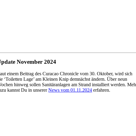
Update November 2024
aut einem Beitrag des Curacao Chronicle vom 30. Oktober, wird sich
ie ‘Toiletten Lage’ am Kleinen Knip demnächst ändern. Über neun
ochen hinweg sollen Sanitäranlagen am Strand installiert werden. Meh
azu kannst Du in unserer
News vom 01.11.2024
erfahren.