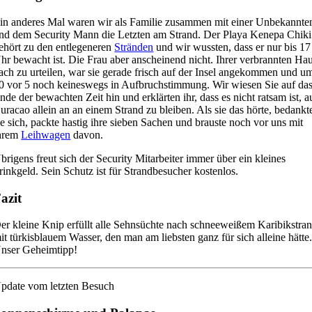
in anderes Mal waren wir als Familie zusammen mit einer Unbekannte
nd dem Security Mann die Letzten am Strand. Der Playa Kenepa Chiki
ehört zu den entlegeneren
Stränden
und wir wussten, dass er nur bis 17
hr bewacht ist. Die Frau aber anscheinend nicht. Ihrer verbrannten Hau
ach zu urteilen, war sie gerade frisch auf der Insel angekommen und u
0 vor 5 noch keineswegs in Aufbruchstimmung. Wir wiesen Sie auf da
nde der bewachten Zeit hin und erklärten ihr, dass es nicht ratsam ist, a
uracao allein an an einem Strand zu bleiben. Als sie das hörte, bedankt
ie sich, packte hastig ihre sieben Sachen und brauste noch vor uns mit
hrem
Leihwagen
davon.
brigens freut sich der Security Mitarbeiter immer über ein kleines
rinkgeld. Sein Schutz ist für Strandbesucher kostenlos.
azit
er kleine Knip erfüllt alle Sehnsüchte nach schneeweißem Karibikstra
it türkisblauem Wasser, den man am liebsten ganz für sich alleine hätte
nser Geheimtipp!
pdate vom letzten Besuch