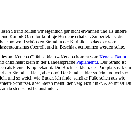
D
iesen Strand sollten wir eigentlich gar nicht erwähnen und als unsere
leine Karibik-Oase für künftige Besuche erhalten. Zu perfekt ist die
dylle am wohl schönsten Strand in der Karibik, als dass sie vom
assentourismus überrollt und in Beschlag genommen werden sollte.
lles am Kenepa Chiki ist klein – Kenepa kommt vom
Kenepa Baum
nd chiki heißt klein in der Landessprache
Papiamentu
. Der Strand ist
uch als kleiner Knip bekannt. Die Bucht ist klein, der Parkplatz ist klei
nd der Strand ist klein, aber oho! Der Sand ist hier so fein und weiß wi
ehl und so weich wie Butter. Ich finde, sandige Füße sehen aus wie
anierte Schnitzel, aber Stefan meint, der Vergleich hinkt. Also musst D
s am besten selbst herausfinden.