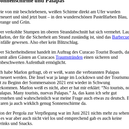
onnenschirme und Palapas
ie von mir beschriebenen, weißen Schirme direkt am Ufer wurden
rneuert und sind jetzt bunt – in den wunderschönen Pastellfarben Blau,
range und Grün.
er verkohlte Stumpen im oberen Strandabschnitt hat sich vermehrt. Lau
arlon, der für die Sicherheit am Strand zuständig ist, sind das
Barbecu
nfälle gewesen. Also eher kein Blitzschlag.
er Sicherheitsdienst handelt im Auftrag des Curacao Tourist Boards, da
amit allen Gästen an Curacaos
Traumstränden
einen sicheren und
nbeschwerten Aufenthalt ermöglicht.
ch habe Marlon gefragt, ob er weiß, wann die verbrannten Palapas
rneuert werden. Die Insel war ja lange im Lockdown und der Tourismu
st zu Beginn der Sommersaison 2021 erst wieder in Schwung
ekommen. Marlon weiß es nicht, aber er hat mir erklärt: “No tourists, n
alapas. Many tourists, nuevas Palapas.” Ja, das kann ich sehr gut
erstehen und wahrscheinlich war meine Frage auch etwas zu deutsch. 
aren ja auch wirklich genug Sonnenschirme da.
on der Pergola zur Verpflegung war im Juni 2021 nichts mehr zu sehe
 es war aber auch nicht viel los und entsprechend gab es auch keine
rinks und Snacks.