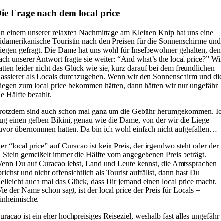
ie Frage nach dem local price
n einem unserer relaxten Nachmittage am Kleinen Knip hat uns eine
üdamerikanische Touristin nach den Preisen für die Sonnenschirme und
iegen gefragt. Die Dame hat uns wohl für Inselbewohner gehalten, de
ach unserer Antwort fragte sie weiter: “And what’s the local price?” Wi
atten leider nicht das Glück wie sie, kurz darauf bei dem freundlichen
assierer als Locals durchzugehen. Wenn wir den Sonnenschirm und di
iegen zum local price bekommen hätten, dann hätten wir nur ungefähr
ie Hälfte bezahlt.
rotzdem sind auch schon mal ganz um die Gebühr herumgekommen. I
rug einen gelben Bikini, genau wie die Dame, von der wir die Liege
uvor übernommen hatten. Da bin ich wohl einfach nicht aufgefallen…
er “local price” auf Curacao ist kein Preis, der irgendwo steht oder der
n Stein gemeißelt immer die Hälfte vom angegebenen Preis beträgt.
enn Du auf Curacao lebst, Land und Leute kennst, die Amtssprachen
prichst und nicht offensichtlich als Tourist auffällst, dann hast Du
ielleicht auch mal das Glück, dass Dir jemand einen local price macht.
ie der Name schon sagt, ist der local price der Preis für Locals =
inheimische.
uracao ist ein eher hochpreisiges Reiseziel, weshalb fast alles ungefähr