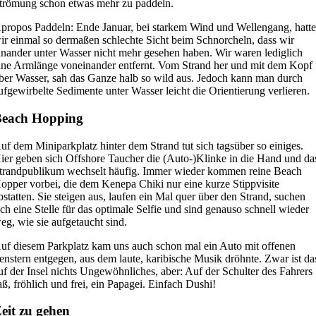
trömung schon etwas mehr zu paddeln.
propos Paddeln: Ende Januar, bei starkem Wind und Wellengang, hatt
ir einmal so dermaßen schlechte Sicht beim Schnorcheln, dass wir
inander unter Wasser nicht mehr gesehen haben. Wir waren lediglich
ine Armlänge voneinander entfernt. Vom Strand her und mit dem Kopf
ber Wasser, sah das Ganze halb so wild aus. Jedoch kann man durch
ufgewirbelte Sedimente unter Wasser leicht die Orientierung verlieren.
Beach Hopping
uf dem Miniparkplatz hinter dem Strand tut sich tagsüber so einiges.
ier geben sich Offshore Taucher die (Auto-)Klinke in die Hand und da
trandpublikum wechselt häufig. Immer wieder kommen reine Beach
opper vorbei, die dem Kenepa Chiki nur eine kurze Stippvisite
bstatten. Sie steigen aus, laufen ein Mal quer über den Strand, suchen
ich eine Stelle für das optimale Selfie und sind genauso schnell wieder
eg, wie sie aufgetaucht sind.
uf diesem Parkplatz kam uns auch schon mal ein Auto mit offenen
enstern entgegen, aus dem laute, karibische Musik dröhnte. Zwar ist da
uf der Insel nichts Ungewöhnliches, aber: Auf der Schulter des Fahrers
aß, fröhlich und frei, ein Papagei. Einfach Dushi!
eit zu gehen