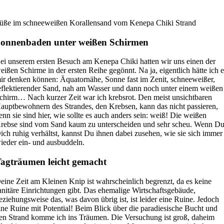
üße im schneeweißen Korallensand vom Kenepa Chiki Strand
onnenbaden unter weißen Schirmen
ei unserem ersten Besuch am Kenepa Chiki hatten wir uns einen der
eißen Schirme in der ersten Reihe gegönnt. Na ja, eigentlich hätte ich 
ir denken können: Äquatornähe, Sonne fast im Zenit, schneeweißer,
eflektierender Sand, nah am Wasser und dann noch unter einem weißen
chirm… Nach kurzer Zeit war ich krebsrot. Den meist unsichtbaren
auptbewohnern des Strandes, den Krebsen, kann das nicht passieren,
enn sie sind hier, wie sollte es auch anders sein: weiß! Die weißen
rebse sind vom Sand kaum zu unterscheiden und sehr scheu. Wenn D
ich ruhig verhältst, kannst Du ihnen dabei zusehen, wie sie sich immer
ieder ein- und ausbuddeln.
agträumen leicht gemacht
eine Zeit am Kleinen Knip ist wahrscheinlich begrenzt, da es keine
anitäre Einrichtungen gibt. Das ehemalige Wirtschaftsgebäude,
eziehungsweise das, was davon übrig ist, ist leider eine Ruine. Jedoch
ine Ruine mit Potential! Beim Blick über die paradiesische Bucht und
en Strand komme ich ins Träumen. Die Versuchung ist groß, daheim