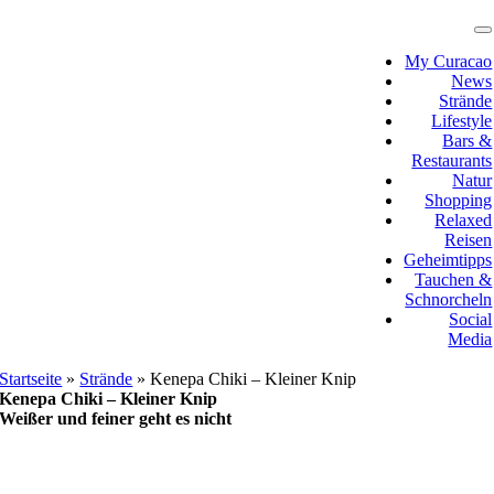
Zum
Inhalt
T
N
springen
My Curacao
News
Strände
Lifestyle
Bars &
Restaurants
Natur
Shopping
Relaxed
Reisen
Geheimtipps
Tauchen &
Schnorcheln
Social
Media
Startseite
»
Strände
»
Kenepa Chiki – Kleiner Knip
Kenepa Chiki – Kleiner Knip
Weißer und feiner geht es nicht