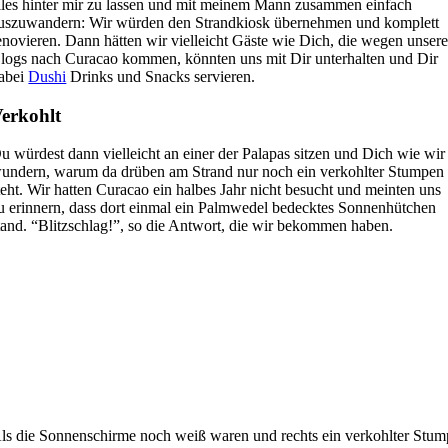
lles hinter mir zu lassen und mit meinem Mann zusammen einfach
uszuwandern: Wir würden den Strandkiosk übernehmen und komplett
enovieren. Dann hätten wir vielleicht Gäste wie Dich, die wegen unsere
logs nach Curacao kommen, könnten uns mit Dir unterhalten und Dir
abei
Dushi
Drinks und Snacks servieren.
erkohlt
u würdest dann vielleicht an einer der Palapas sitzen und Dich wie wir
undern, warum da drüben am Strand nur noch ein verkohlter Stumpen
teht. Wir hatten Curacao ein halbes Jahr nicht besucht und meinten uns
u erinnern, dass dort einmal ein Palmwedel bedecktes Sonnenhütchen
tand. “Blitzschlag!”, so die Antwort, die wir bekommen haben.
ls die Sonnenschirme noch weiß waren und rechts ein verkohlter Stu