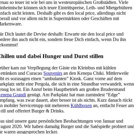
enau so teuer ist wie bei uns in westeuropäischen Großstädten. Viele
inheimische können sich teure Eintrittspreise, Leih- und Mietgebühren
infach nicht leisten. Deshalb gibt es den local price, allerdings nicht
berall und vor allem nicht in Supermärkten oder Geschäften mit
arkenware.
ür Dich lautet die Devise deshalb: Erwarte nie den local price und
ordere ihn auch nicht ein, sondern freue Dich einfach, wenn Du ihn
ekommst!
hillen und dabei Hunger und Durst stillen
rüher kam zur Verpflegung der Gäste ein Kleinbus mit kühlen
etränken und Curacao
Souvenirs
an den Kenepa Chiki. Mittlerweile
ibt es sozusagen einen “ambulanten” Kiosk. Ganz vorne auf dem
arkplatz steht eine Pergola, die sich in eine Strandbar verwandelt, wen
enug los ist. Ein Anruf beim Hauptbetrieb am großen Bruderstrand
enepa Grandi
genügt. Am Parkplatz hat man zumindest “Edge”
mpfang, was zwar dauert, aber besser ist als nichts. Kurz danach rückt
in mobiler Servicetrupp mit mehreren
Kühlboxen
an, entfacht Feuer am
rill und offeriert Burger & Drinks.
as sind unsere ganz persönlichen Beobachtungen von Januar und
ugust 2020. Wir haben damalig Burger und die Satéspieße probiert un
ie waren ausgesprochen lecker.