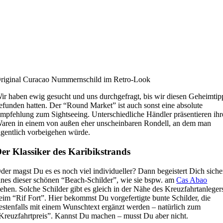
riginal Curacao Nummernschild im Retro-Look
ir haben ewig gesucht und uns durchgefragt, bis wir diesen Geheimtip
efunden hatten. Der “Round Market” ist auch sonst eine absolute
mpfehlung zum Sightseeing. Unterschiedliche Händler präsentieren ihr
aren in einem von außen eher unscheinbaren Rondell, an dem man
igentlich vorbeigehen würde.
er Klassiker des Karibikstrands
der magst Du es es noch viel individueller? Dann begeistert Dich siche
ines dieser schönen “Beach-Schilder”, wie sie bspw. am
Cas Abao
tehen. Solche Schilder gibt es gleich in der Nähe des Kreuzfahrtanleger
eim “Rif Fort”. Hier bekommst Du vorgefertigte bunte Schilder, die
estenfalls mit einem Wunschtext ergänzt werden – natürlich zum
Kreuzfahrtpreis”. Kannst Du machen – musst Du aber nicht.