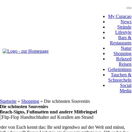
Zum
Inhalt
T
N
springen
My Curacao
News
Strände
Lifestyle
Bars &
Restaurants
Natur
Shopping
Relaxed
Reisen
Geheimtipps
Tauchen &
Schnorcheln
Social
Media
Startseite
»
Shopping
»
Die schönsten Souvenirs
Die schönsten Souvenirs
Beach-Signs, Fußmatten und andere Mitbringsel
eder von Euch kennt das: Ihr seid irgendwo auf der Welt und müsst,