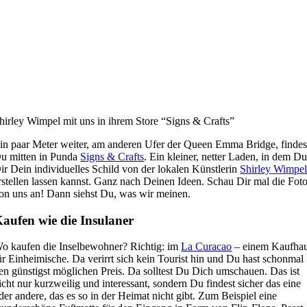
hirley Wimpel mit uns in ihrem Store “Signs & Crafts”
in paar Meter weiter, am anderen Ufer der Queen Emma Bridge, findes
u mitten in Punda
Signs & Crafts
. Ein kleiner, netter Laden, in dem D
ir Dein individuelles Schild von der lokalen Künstlerin
Shirley Wimpe
rstellen lassen kannst. Ganz nach Deinen Ideen. Schau Dir mal die Fot
on uns an! Dann siehst Du, was wir meinen.
aufen wie die Insulaner
o kaufen die Inselbewohner? Richtig: im
La Curacao
– einem Kaufha
ür Einheimische. Da verirrt sich kein Tourist hin und Du hast schonmal
en günstigst möglichen Preis. Da solltest Du Dich umschauen. Das ist
icht nur kurzweilig und interessant, sondern Du findest sicher das eine
der andere, das es so in der Heimat nicht gibt. Zum Beispiel eine