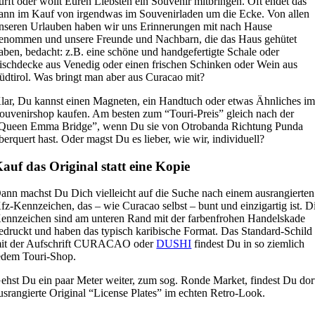
ürft oder wollt Euren Liebsten ein Souvenir mitbringen. Oft endet das
ann im Kauf von irgendwas im Souvenirladen um die Ecke. Von allen
nseren Urlauben haben wir uns Erinnerungen mit nach Hause
enommen und unsere Freunde und Nachbarn, die das Haus gehütet
aben, bedacht: z.B. eine schöne und handgefertigte Schale oder
ischdecke aus Venedig oder einen frischen Schinken oder Wein aus
üdtirol. Was bringt man aber aus Curacao mit?
lar, Du kannst einen Magneten, ein Handtuch oder etwas Ähnliches i
ouvenirshop kaufen. Am besten zum “Touri-Preis” gleich nach der
Queen Emma Bridge”, wenn Du sie von Otrobanda Richtung Punda
berquert hast. Oder magst Du es lieber, wie wir, individuell?
auf das Original statt eine Kopie
ann machst Du Dich vielleicht auf die Suche nach einem ausrangierten
fz-Kennzeichen, das – wie Curacao selbst – bunt und einzigartig ist. D
ennzeichen sind am unteren Rand mit der farbenfrohen Handelskade
edruckt und haben das typisch karibische Format. Das Standard-Schild
it der Aufschrift CURACAO oder
DUSHI
findest Du in so ziemlich
edem Touri-Shop.
ehst Du ein paar Meter weiter, zum sog. Ronde Market, findest Du dor
usrangierte Original “License Plates” im echten Retro-Look.