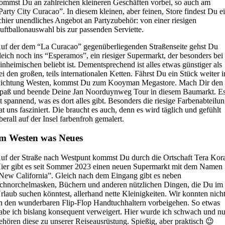
ommst Du an zahlreichen kleineren Geschäften vorbei, so auch am
Party City Curacao”. In diesem kleinen, aber feinen, Store findest Du e
chier unendliches Angebot an Partyzubehör: von einer riesigen
uftballonauswahl bis zur passenden Serviette.
uf der dem “La Curacao” gegenüberliegenden Straßenseite gehst Du
leich noch ins “Esperamos”, ein riesiger Supermarkt, der besonders bei
inheimischen beliebt ist. Dementsprechend ist alles etwas günstiger als
ei den großen, teils internationalen Ketten. Fährst Du ein Stück weiter i
ichtung Westen, kommst Du zum Kooyman Megastore. Mach Dir den
paß und beende Deine Jan Noorduynweg Tour in diesem Baumarkt. E
st spannend, was es dort alles gibt. Besonders die riesige Farbenabteilu
at uns fasziniert. Die braucht es auch, denn es wird täglich und gefühlt
berall auf der Insel farbenfroh gemalert.
m Westen was Neues
uf der Straße nach Westpunt kommst Du durch die Ortschaft Tera Kor
ier gibt es seit Sommer 2023 einen neuen Supermarkt mit dem Namen
New California”. Gleich nach dem Eingang gibt es neben
chnorchelmasken, Büchern und anderen nützlichen Dingen, die Du im
rlaub suchen könntest, allerhand nette Kleinigkeiten. Wir konnten nich
n den wunderbaren Flip-Flop Handtuchhaltern vorbeigehen. So etwas
abe ich bislang konsequent verweigert. Hier wurde ich schwach und n
ehören diese zu unserer Reiseausrüstung. Spießig, aber praktisch 😉