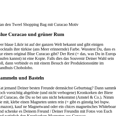
an den Tweel Shopping Bag mit Curacao Motiv
lue Curacao und grüner Rum
er blaue Likör ist auf der ganzen Welt bekannt und gibt einigen
ocktails ihre türkise (ans Meer erinnernde) Farbe. Wusstest Du, dass es
ur einen original Blue Curacao gibt? Der Rest (= das, was Du in Europ
aufen kannst) ist eine Kopie. Falls dies das Souvenir Deiner Wahl sein
oll, dann verbinde es mit einem Besuch der Produktionsstätte im
andhuis Chobolobo.
ammeln und Basteln
at jemand Deiner besten Freunde demnächst Geburtstag? Dann samml
och vorsichtig abgelöste (und nicht verbogene) Kronkorken der Biere
uf Curacao, die Du so bei uns nicht bekommst (Amstel & Co.). Nimm
ie mit, klebe einen Magneten unten rein (= gibt es günstig bei bspw.
mazon), kauf ne Magnetwand oder ein chices magnetisches Whiteboa
nd schenke es Deinem Freund / Deiner Freundin mit Fotos von Euch
nd natürlich den Kronkorken-Magneten aus Curacao.