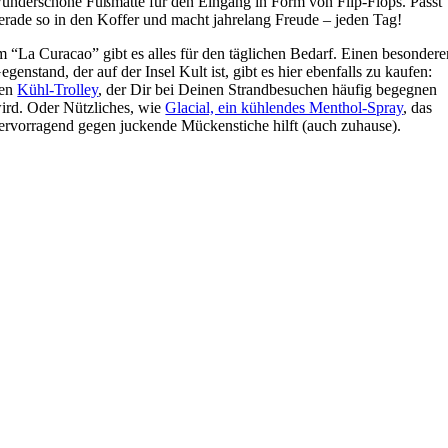
underschöne Fußmatte für den Eingang in Form von Flip-Flops. Passt
erade so in den Koffer und macht jahrelang Freude – jeden Tag!
m “La Curacao” gibt es alles für den täglichen Bedarf. Einen besondere
egenstand, der auf der Insel Kult ist, gibt es hier ebenfalls zu kaufen:
en
Kühl-Trolley
, der Dir bei Deinen Strandbesuchen häufig begegnen
ird. Oder Nützliches, wie
Glacial, ein kühlendes Menthol-Spray
, das
ervorragend gegen juckende Mückenstiche hilft (auch zuhause).