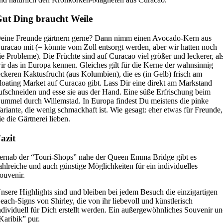
ut Ding braucht Weile
eine Freunde gärtnern gerne? Dann nimm einen Avocado-Kern aus
uracao mit (= könnte vom Zoll entsorgt werden, aber wir hatten noch
ie Probleme). Die Früchte sind auf Curacao viel größer und leckerer, al
ir das in Europa kennen. Gleiches gilt für die Kerne der wahnsinnig
eckeren Kaktusfrucht (aus Kolumbien), die es (in Gelb) frisch am
loating Market auf Curacao gibt. Lass Dir eine direkt am Markstand
ufschneiden und esse sie aus der Hand. Eine süße Erfrischung beim
ummel durch Willemstad. In Europa findest Du meistens die pinke
ariante, die wenig schmackhaft ist. Wie gesagt: eher etwas für Freunde,
ie die Gärtnerei lieben.
azit
ernab der “Touri-Shops” nahe der Queen Emma Bridge gibt es
ahlreiche und auch günstige Möglichkeiten für ein individuelles
ouvenir.
nsere Highlights sind und bleiben bei jedem Besuch die einzigartigen
each-Signs von Shirley, die von ihr liebevoll und künstlerisch
ndividuell für Dich erstellt werden. Ein außergewöhnliches Souvenir u
Karibik” pur.