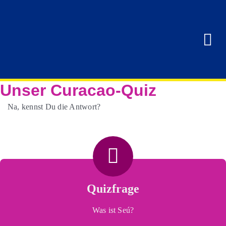
Zum
Inhalt
springen
Tog
Nav
MY CU
Unser Curacao-Quiz
NEWS
Na, kennst Du die Antwort?
STRÄND
LIFESTY
Quizfrage
BARS &
Was ist Seú?
NATUR