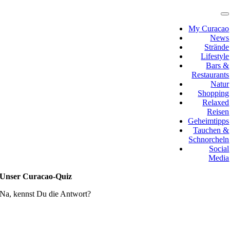
Zum
Inhalt
T
N
springen
My Curacao
News
Strände
Lifestyle
Bars &
Restaurants
Natur
Shopping
Relaxed
Reisen
Geheimtipps
Tauchen &
Schnorcheln
Social
Media
Unser Curacao-Quiz
Na, kennst Du die Antwort?