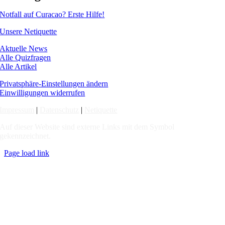
Notfall auf Curacao? Erste Hilfe!
Unsere Netiquette
Aktuelle News
Alle Quizfragen
Alle Artikel
Privatsphäre-Einstellungen ändern
Einwilligungen widerrufen
Impressum
|
Datenschutz
|
Netiquette
Auf dieser Website sind externe Links mit dem Symbol
gekennzeichnet.
Page load link
Nach
oben