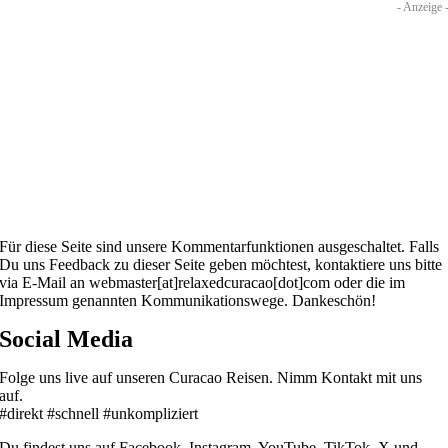
- Anzeige 
Für diese Seite sind unsere Kommentarfunktionen ausgeschaltet. Falls
Du uns Feedback zu dieser Seite geben möchtest, kontaktiere uns bitte
via E-Mail an webmaster[at]relaxedcuracao[dot]com oder die im
Impressum genannten Kommunikationswege. Dankeschön!
Social Media
Folge uns live auf unseren Curacao Reisen. Nimm Kontakt mit uns
auf.
#direkt #schnell #unkompliziert
Du findest uns auf Facebook, Instagram, YouTube, TikTok, X und