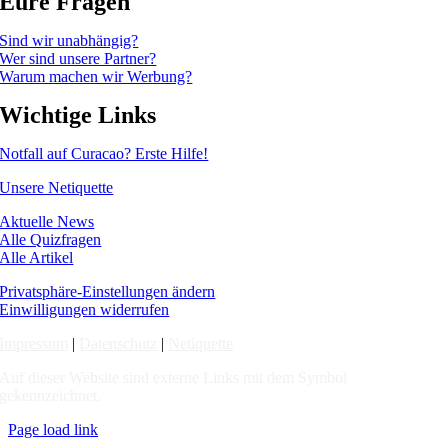
Eure Fragen
Sind wir unabhängig?
Wer sind unsere Partner?
Warum machen wir Werbung?
Wichtige Links
Notfall auf Curacao? Erste Hilfe!
Unsere Netiquette
Aktuelle News
Alle Quizfragen
Alle Artikel
Privatsphäre-Einstellungen ändern
Einwilligungen widerrufen
Impressum
|
Datenschutz
|
Netiquette
Auf dieser Website sind externe Links mit dem Symbol
gekennzeichnet.
Page load link
Nach