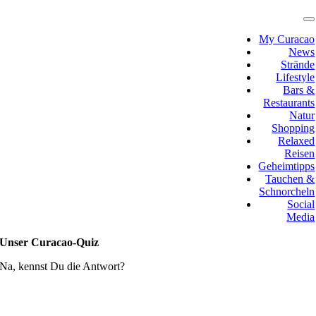
Zum
Inhalt
T
N
springen
My Curacao
News
Strände
Lifestyle
Bars &
Restaurants
Natur
Shopping
Relaxed
Reisen
Geheimtipps
Tauchen &
Schnorcheln
Social
Media
Unser Curacao-Quiz
Na, kennst Du die Antwort?