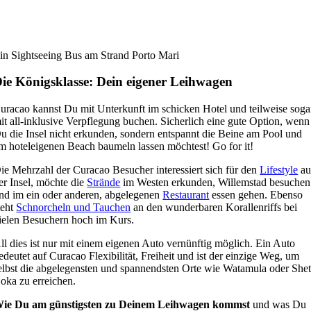
in Sightseeing Bus am Strand Porto Mari
ie Königsklasse: Dein eigener Leihwagen
uracao kannst Du mit Unterkunft im schicken Hotel und teilweise soga
it all-inklusive Verpflegung buchen. Sicherlich eine gute Option, wenn
u die Insel nicht erkunden, sondern entspannt die Beine am Pool und
m hoteleigenen Beach baumeln lassen möchtest! Go for it!
ie Mehrzahl der Curacao Besucher interessiert sich für den
Lifestyle
au
er Insel, möchte die
Strände
im Westen erkunden, Willemstad besuchen
nd im ein oder anderen, abgelegenen
Restaurant
essen gehen. Ebenso
teht
Schnorcheln und Tauchen
an den wunderbaren Korallenriffs bei
ielen Besuchern hoch im Kurs.
ll dies ist nur mit einem eigenen Auto vernünftig möglich. Ein Auto
edeutet auf Curacao Flexibilität, Freiheit und ist der einzige Weg, um
elbst die abgelegensten und spannendsten Orte wie Watamula oder She
oka zu erreichen.
ie Du am günstigsten zu Deinem Leihwagen kommst
und was Du