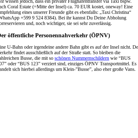
ir wissen jedoch, dass ein privater Flughafentransfer via Taxi bspw.
ach Coral Estate (=Mitte der Insel) ca. 70 EUR kostet, oneway! Eine
mpfehlung eines unserer Freunde gibt es ebenfalls: „Taxi Christina“
WhatsApp +599 9 524 8384). Bei ihr kannst Du Deine Abholung
orreservieren und, noch wichtiger, sie sei sehr zuverlässig.
er öffentliche Personennahverkehr (ÖPNV)
ine U-Bahn oder irgendeine andere Bahn gibt es auf der Insel nicht. De
erkehr findet ausschließlich auf der Straße statt. So bleiben die
ahlreichen Busse, die mit so
schönen Nummernschildern
wie “BUS
07” oder “BUS 123” verziert sind, einziges ÖPNV Transportmittel. Es
andelt sich hierbei allerdings um Klein-”Busse”, also eher große Vans.