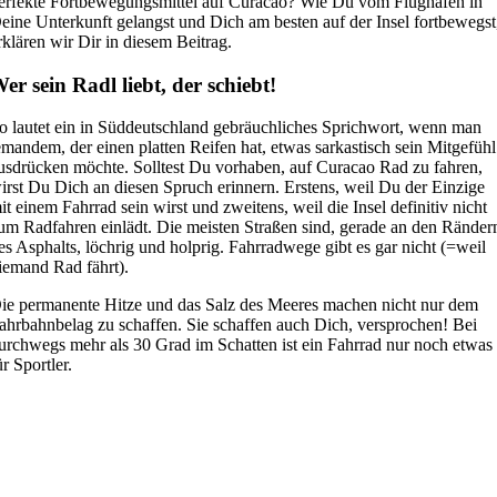
erfekte Fortbewegungsmittel auf Curacao? Wie Du vom Flughafen in
eine Unterkunft gelangst und Dich am besten auf der Insel fortbewegst
rklären wir Dir in diesem Beitrag.
er sein Radl liebt, der schiebt!
o lautet ein in Süddeutschland gebräuchliches Sprichwort, wenn man
emandem, der einen platten Reifen hat, etwas sarkastisch sein Mitgefühl
usdrücken möchte. Solltest Du vorhaben, auf Curacao Rad zu fahren,
irst Du Dich an diesen Spruch erinnern. Erstens, weil Du der Einzige
it einem Fahrrad sein wirst und zweitens, weil die Insel definitiv nicht
um Radfahren einlädt. Die meisten Straßen sind, gerade an den Ränder
es Asphalts, löchrig und holprig. Fahrradwege gibt es gar nicht (=weil
iemand Rad fährt).
ie permanente Hitze und das Salz des Meeres machen nicht nur dem
ahrbahnbelag zu schaffen. Sie schaffen auch Dich, versprochen! Bei
urchwegs mehr als 30 Grad im Schatten ist ein Fahrrad nur noch etwas
ür Sportler.