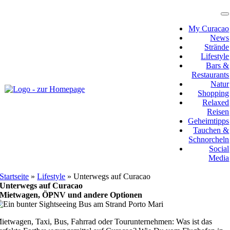
Zum
Inhalt
T
N
springen
My Curacao
News
Strände
Lifestyle
Bars &
Restaurants
Natur
Shopping
Relaxed
Reisen
Geheimtipps
Tauchen &
Schnorcheln
Social
Media
Startseite
»
Lifestyle
»
Unterwegs auf Curacao
Unterwegs auf Curacao
Mietwagen, ÖPNV und andere Optionen
M
ietwagen, Taxi, Bus, Fahrrad oder Tourunternehmen: Was ist das