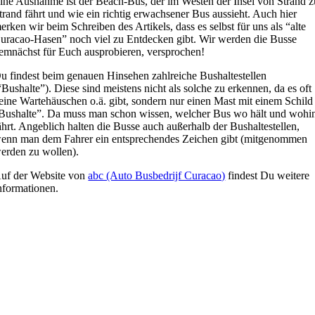
ine Ausnahme ist der Beach-Bus, der im Westen der Insel von Strand z
trand fährt und wie ein richtig erwachsener Bus aussieht. Auch hier
erken wir beim Schreiben des Artikels, dass es selbst für uns als “alte
uracao-Hasen” noch viel zu Entdecken gibt. Wir werden die Busse
emnächst für Euch ausprobieren, versprochen!
u findest beim genauen Hinsehen zahlreiche Bushaltestellen
“Bushalte”). Diese sind meistens nicht als solche zu erkennen, da es oft
eine Wartehäuschen o.ä. gibt, sondern nur einen Mast mit einem Schild
Bushalte”. Da muss man schon wissen, welcher Bus wo hält und wohi
ährt. Angeblich halten die Busse auch außerhalb der Bushaltestellen,
enn man dem Fahrer ein entsprechendes Zeichen gibt (mitgenommen
erden zu wollen).
uf der Website von
abc (Auto Busbedrijf Curacao)
findest Du weitere
nformationen.