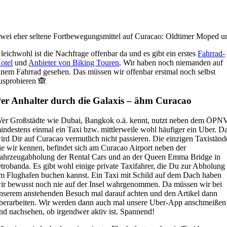
wei eher seltene Fortbewegungsmittel auf Curacao: Oldtimer Moped u
leichwohl ist die Nachfrage offenbar da und es gibt ein erstes
Fahrrad-
otel
und
Anbieter von Biking Touren
. Wir haben noch niemanden auf
inem Fahrrad gesehen. Das müssen wir offenbar erstmal noch selbst
usprobieren 🙈
er Anhalter durch die Galaxis – ähm Curacao
er Großstädte wie Dubai, Bangkok o.ä. kennt, nutzt neben dem ÖPN
indestens einmal ein Taxi bzw. mittlerweile wohl häufiger ein Uber. D
ird Dir auf Curacao vermutlich nicht passieren. Die einzigen Taxiständ
ie wir kennen, befindet sich am Curacao Airport neben der
ahrzeugabholung der Rental Cars und an der Queen Emma Bridge in
trobanda. Es gibt wohl einige private Taxifahrer, die Du zur Abholung
m Flughafen buchen kannst. Ein Taxi mit Schild auf dem Dach haben
ir bewusst noch nie auf der Insel wahrgenommen. Da müssen wir bei
nserem anstehenden Besuch mal darauf achten und den Artikel dann
berarbeiten. Wir werden dann auch mal unsere Uber-App anschmeißen
nd nachsehen, ob irgendwer aktiv ist. Spannend!