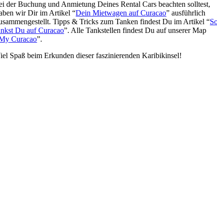
ei der Buchung und Anmietung Deines Rental Cars beachten solltest,
aben wir Dir im Artikel “
Dein Mietwagen auf Curacao
” ausführlich
usammengestellt. Tipps & Tricks zum Tanken findest Du im Artikel “
S
ankst Du auf Curacao
”. Alle Tankstellen findest Du auf unserer Map
My Curacao
”.
iel Spaß beim Erkunden dieser faszinierenden Karibikinsel!