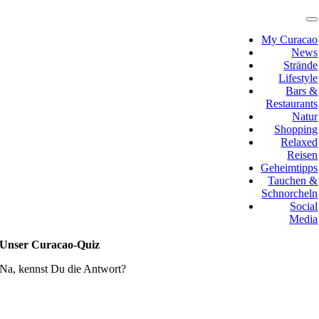
Zum
Inhalt
T
N
springen
My Curacao
News
Strände
Lifestyle
Bars &
Restaurants
Natur
Shopping
Relaxed
Reisen
Geheimtipps
Tauchen &
Schnorcheln
Social
Media
Unser Curacao-Quiz
Na, kennst Du die Antwort?