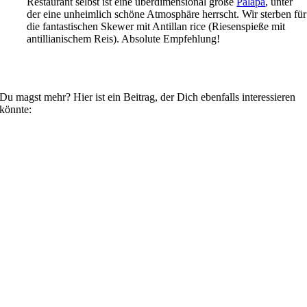
Restaurant selbst ist eine überdimensional große
Palapa
, unter
der eine unheimlich schöne Atmosphäre herrscht. Wir sterben für
die fantastischen Skewer mit Antillan rice (Riesenspieße mit
antillianischem Reis). Absolute Empfehlung!
Du magst mehr? Hier ist ein Beitrag, der Dich ebenfalls interessieren
könnte: