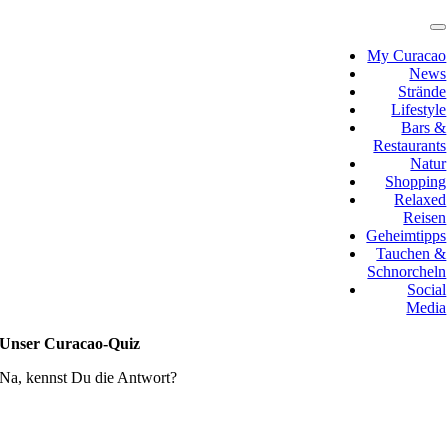
Zum
Inhalt
T
N
springen
My Curacao
News
Strände
Lifestyle
Bars &
Restaurants
Natur
Shopping
Relaxed
Reisen
Geheimtipps
Tauchen &
Schnorcheln
Social
Media
Unser Curacao-Quiz
Na, kennst Du die Antwort?