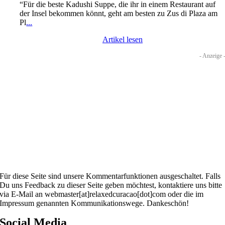
“Für die beste Kadushi Suppe, die ihr in einem Restaurant auf
der Insel bekommen könnt, geht am besten zu Zus di Plaza am
Pl
...
Artikel lesen
- Anzeige 
Für diese Seite sind unsere Kommentarfunktionen ausgeschaltet. Falls
Du uns Feedback zu dieser Seite geben möchtest, kontaktiere uns bitte
via E-Mail an webmaster[at]relaxedcuracao[dot]com oder die im
Impressum genannten Kommunikationswege. Dankeschön!
Social Media