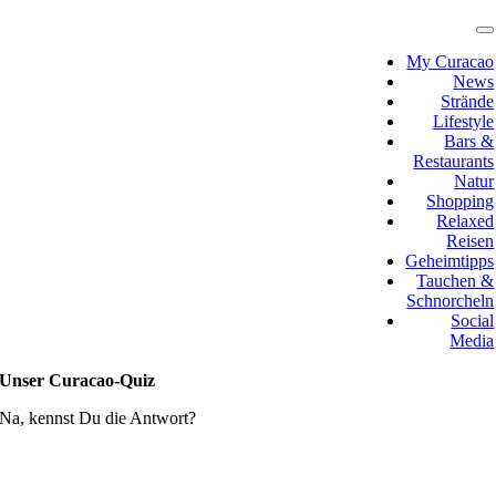
Zum
Inhalt
T
N
springen
My Curacao
News
Strände
Lifestyle
Bars &
Restaurants
Natur
Shopping
Relaxed
Reisen
Geheimtipps
Tauchen &
Schnorcheln
Social
Media
Unser Curacao-Quiz
Na, kennst Du die Antwort?