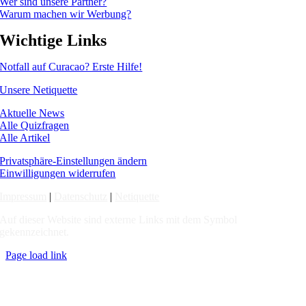
Wer sind unsere Partner?
Warum machen wir Werbung?
Wichtige Links
Notfall auf Curacao? Erste Hilfe!
Unsere Netiquette
Aktuelle News
Alle Quizfragen
Alle Artikel
Privatsphäre-Einstellungen ändern
Einwilligungen widerrufen
Impressum
|
Datenschutz
|
Netiquette
Auf dieser Website sind externe Links mit dem Symbol
gekennzeichnet.
Page load link
Nach
oben