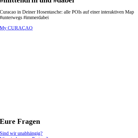
#mittendrin und #dabei
Curacao in Deiner Hosentasche: alle POIs auf einer interaktiven Map
#unterwegs #immerdabei
My CURAÇAO
Eure Fragen
Sind wir unabhängig?