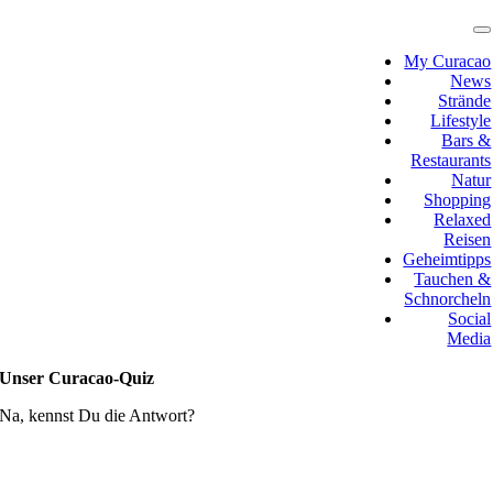
Zum
Inhalt
T
N
springen
My Curacao
News
Strände
Lifestyle
Bars &
Restaurants
Natur
Shopping
Relaxed
Reisen
Geheimtipps
Tauchen &
Schnorcheln
Social
Media
Unser Curacao-Quiz
Na, kennst Du die Antwort?