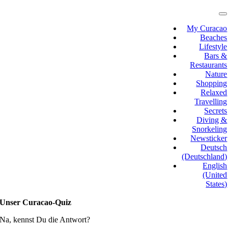
Skip
to
T
N
content
My Curacao
Beaches
Lifestyle
Bars &
Restaurants
Nature
Shopping
Relaxed
Travelling
Secrets
Diving &
Snorkeling
Newsticker
Deutsch
(Deutschland)
English
(United
States)
Unser Curacao-Quiz
Na, kennst Du die Antwort?