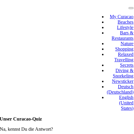
Skip
to
T
N
content
My Curacao
Beaches
Lifestyle
Bars &
Restaurants
Nature
Shopping
Relaxed
Travelling
Secrets
Diving &
Snorkeling
Newsticker
Deutsch
(Deutschland)
English
(United
States)
Unser Curacao-Quiz
Na, kennst Du die Antwort?