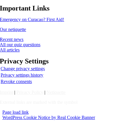
Important Links
Emergency on Curacao? First Aid!
Our netiquette
Recent news
All our quiz questions
All articles
Privacy Settings
Change privacy settings
Privacy settings history
Revoke consents
Imprint
|
Privacy Policy
|
Netiquette
External links are marked with the symbol
Page load link
WordPress Cookie Notice by Real Cookie Banner
Go
to