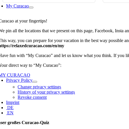
My Curacao
Curacao at your fingertips!
We pin all the locations that we present on this page, Facebook, Insta
This way, you can prepare for your vacation in the best way possible an
https://relaxedcuracao.com/en/my
Have fun with “My Curacao” and let us know what you think. If you like
Your direct way to “My Curacao”:
MY CURAÇAO
Privacy Policy
Change privacy settings
History of your privacy settings
Revoke consent
Imprint
DE
EN
ser großes Curacao-Quiz