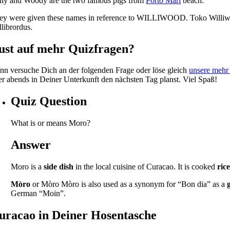
lly and Woody are the two famous pigs from
Porto Mari
beach.
ey were given these names in reference to WILLIWOOD. Toko Williwood
llibrordus.
ust auf mehr Quizfragen?
nn versuche Dich an der folgenden Frage oder löse gleich
unsere mehr
er abends in Deiner Unterkunft den nächsten Tag planst. Viel Spaß!
Quiz Question
What is or means Moro?
Answer
Moro is a
side dish
in the local cuisine of Curacao. It is cooked
ric
Mòro
or Mòro Mòro is also used as a synonym for “Bon dia” as a
German “Moin”.
uracao in Deiner Hosentasche