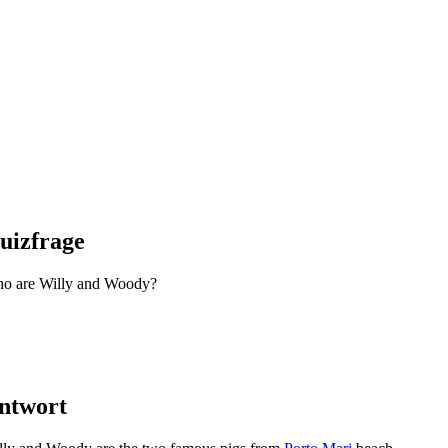
uizfrage
o are Willy and Woody?
ntwort